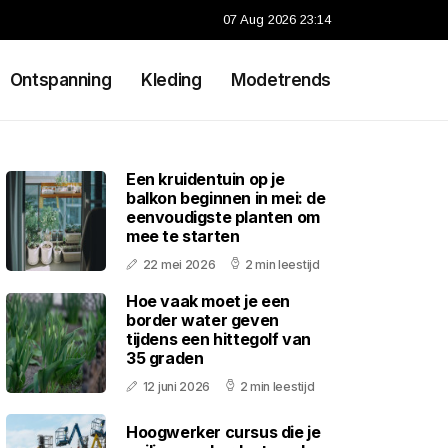
07 Aug 2026 23:14
Ontspanning
Kleding
Modetrends
Een kruidentuin op je
balkon beginnen in mei: de
eenvoudigste planten om
mee te starten
22 mei 2026
2 min leestijd
Hoe vaak moet je een
border water geven
tijdens een hittegolf van
35 graden
12 juni 2026
2 min leestijd
Hoogwerker cursus die je