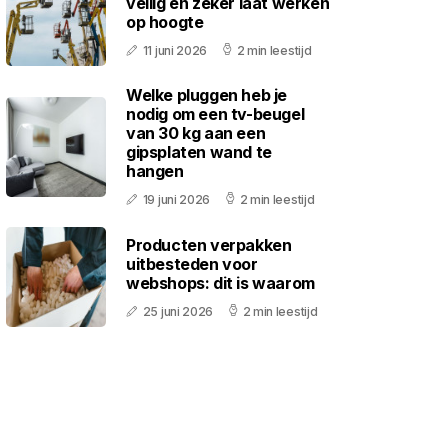
veilig en zeker laat werken
op hoogte
11 juni 2026
2 min leestijd
Welke pluggen heb je
nodig om een tv-beugel
van 30 kg aan een
gipsplaten wand te
hangen
19 juni 2026
2 min leestijd
Producten verpakken
uitbesteden voor
webshops: dit is waarom
25 juni 2026
2 min leestijd