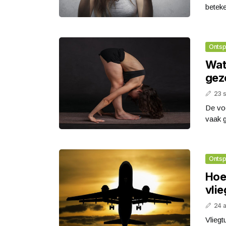
beteke
Ontsp
Wat
gez
23 
De vo
vaak g
Ontsp
Hoe
vli
24 
Vliegt