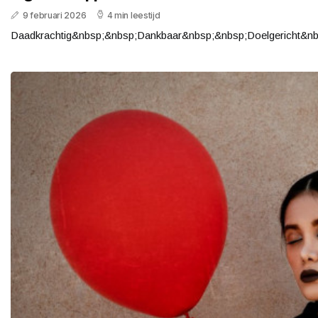
9 februari 2026
4 min leestijd
Daadkrachtig&nbsp;&nbsp;Dankbaar&nbsp;&nbsp;Doelgericht&nb